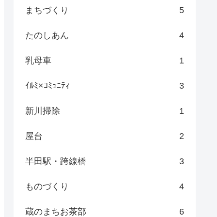
まちづくり
5
たのしあん
4
乳母車
1
ｲﾙﾐ×ｺﾐｭﾆﾃｨ
3
新川掃除
1
屋台
2
半田駅・跨線橋
3
ものづくり
4
蔵のまちお茶部
6