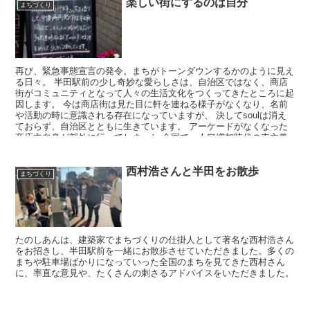
楽しい街にするのは自分
まちづくり
再び、緊急事態宣言の発令。まちがトーンダウンするかのように見え
る日々。 半田駅前の少し奇妙な愛らしさは、自治区ではなく、商店
街がコミュニティとなって人々の生活文化をつくってきたところに起
因します。 今は商店街は見た目に軒を連ねる様子がなくなり、名前
や活動の時に意識される存在になっていますが、 決してsoulは消え
ておらず、自治区とともに生きています。 アーケードがなくなった
商店主自身が郊外に行ってしまった 全国で、人口増加時代の車主義
の都市構造がこのような変化をもたらしました。 今は人口減少時
代。 この先数十年かけて、 再び、「住む、働く、遊ぶ」場所がまち
のコアに集結する方向に、全国的にも向かっていきます。 「どうせ
西村浩さんと半田をお散歩
まちづくり
住むなら、どうせ働くなら」おもしろい街がいい。 私たちはコロナ
禍で時間をかけてまで移動する意義を考えさせられました。 「この
街には、あの街のあれが無いから嫌」ではなく、 楽しい街にするの
は自分だということに、多くの人が感じ始めている2021年。 どうか
毎日を、自分を、大切に。 たのしあんの活動は、不定期ですが、蔵
のまちお茶部を運営してくれる方々のおかげで、拠点は毎週水曜日夕
たのしあんは、建築家でまちづくりの仕掛人として著名な西村浩さん
方になるべく開けられています。ありがたい。 ほっと一息つきにき
をお招きし、半田駅前を一緒にお散歩させていただきました。多くの
てくださいね #半田駅前 #蔵のまち #蔵のまちお茶部 #半田市
まちや駐車場ばかりになっていった全国のまちを見てきた西村さん
に、率直な意見や、たくさんの刺さるアドバイスをいただきました。