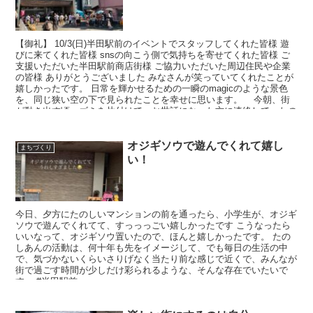
【御礼】 10/3(日)半田駅前のイベントでスタッフしてくれた皆様 遊
びに来てくれた皆様 snsの向こう側で気持ちを寄せてくれた皆様 ご
支援いただいた半田駅前商店街様 ご協力いただいた周辺住民や企業
の皆様 ありがとうございました みなさんが笑っていてくれたことが
嬉しかったです。 日常を輝かせるための一瞬のmagicのような景色
を、同じ狭い空の下で見られたことを幸せに思います。 今朝、街
が動き出す頃、ゴミを片付けて、お世話になった方に連絡して、たの
しあん拠点を片付けて、円芯でランチをして、ココチヤコーヒーやえ
さんのキッチンカーでコーヒーを飲んでおしゃべりして、と時間を過
ごしていくうちに、いつもの穏やかな日常が半田駅前に訪れているこ
オジギソウで遊んでくれて嬉し
まちづくり
との幸せを感じました。 イベントはとても楽しいですが、それは
い！
時々スパイス的に、日常の景色を輝かせるために、一瞬、理想の風景
をみんなで作り上げる夢のような時間。 その一瞬の楽しい時間を、
家族、友達、恋人、仲間、そこで初めて知り合った人と過ごしたつな
がりと、楽しい記憶が、個人にとっても街にとっても財産になりま
す。 「たのしい記憶フィルター」だけが日常に残り、苦しんだり落
今日、夕方にたのしいマンションの前を通ったら、小学生が、オジギ
ち込んだりする日々の私たちに、「あの時の景色」が元気をくれま
ソウで遊んでくれてて、すっっっごい嬉しかったです こうなったら
す。 変わったな、と実感できるのは少なくとも10年、20年後だと思
いいなって、オジギソウ置いたので、ほんと嬉しかったです。 たの
いながら、のんびり活動していますが、 何十年の時間も、ただの
しあんの活動は、何十年も先をイメージして、でも毎日の生活の中
「今この瞬間」の積み重ね。 今が楽しくなければ、確実に未来も楽
で、気づかないくらいさりげなく当たり前な感じで近くで、みんなが
しくない。 まちづくりに一発逆転なんかない。 毎日が、毎秒が、少
街で過ごす時間が少しだけ彩られるような、そんな存在でいたいで
しでも楽しいものでありますように ♡ 10/6(水)15:30-17:00蔵のまち
す。 #半田駅前
お茶部が再開します。日常を楽しんでいきましょう。 #enjoy #半田
駅前 #ありがとうございました