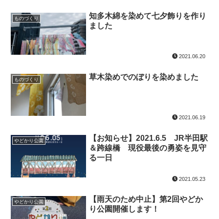
知多木綿を染めて七夕飾りを作り
ものづくり
ました
2021.06.20
草木染めでのぼりを染めました
ものづくり
2021.06.19
【お知らせ】2021.6.5 JR半田駅
やどかり公園
＆跨線橋 現役最後の勇姿を見守
る一日
2021.05.23
【雨天のため中止】第2回やどか
やどかり公園
り公園開催します！