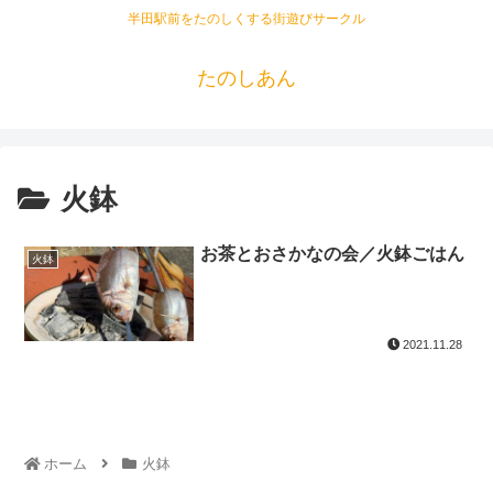
半田駅前をたのしくする街遊びサークル
たのしあん
火鉢
お茶とおさかなの会／火鉢ごはん
火鉢
2021.11.28
ホーム
火鉢